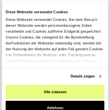
auch zu höheren Erträgen führt.
Im Vergleich zur traditionellen
Diese Webseite verwendet Cookies
Landwirtschaft benötigt Vertical Farming
Diese Webseite verwendet Cookies. Bei dem Besuch
deutlich weniger Wasser. Durch
dieser Webseite werden personenbezogene Daten
geschlossene Bewässerungssysteme
verarbeitet und Cookies aufIhrem Endgerät gespeichert.
wird das Wasser recycelt und der
Unsere Cookies, die zwingend für die Bereitstellung
Verbrauch minimiert. Zudem können
derFunktionen der Webseite notwendig sind, werden bei
Pestizide und Herbizide weitgehend
der Nutzung der Webseite auf jeden Fall gesetzt.Cookies
vermieden werden, was zu gesunden
von Drittanbietern für Analyse- oder Trackingzwecke
Lebensmitteln und nicht zuletzt einer
(Google Analytics) werden nur aktiviert,wenn Sie auf
gesunden Umwelt führt.
"Cookies zulassen" klicken. Mehr dazu (einschließlich
der Möglichkeit,die Einwilligungserklärung zu widerrufen)
Und last but not least, wer einmal eine
Details zeigen
erfahren Sie in unserer
Datenschutzerklärung
—
vGreens Erdbeere probiert hat, wird nie
Impressum
.
wieder Erdbeeren vom Feld essen wollen.
Alle zulassen
Eine absolute Geschmacksexplosion.
Ein Fernsehteam von ARD war ebenfalls
Ablehnen