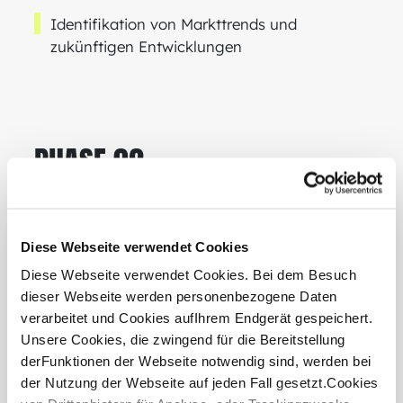
Identifikation von Markttrends und
zukünftigen Entwicklungen
PHASE 02
Make-or-Invest-Analyse
Diese Webseite verwendet Cookies
Bewertung der identifizierten Problemfelder
Diese Webseite verwendet Cookies. Bei dem Besuch
dieser Webseite werden personenbezogene Daten
hinsichtlich Make- oder Invest-Optionen
verarbeitet und Cookies aufIhrem Endgerät gespeichert.
- Make: Definition und Ausarbeitung
Unsere Cookies, die zwingend für die Bereitstellung
potenzieller Produkte und Geschäftsmodelle
derFunktionen der Webseite notwendig sind, werden bei
- Invest: Screening und High-Level Due
der Nutzung der Webseite auf jeden Fall gesetzt.Cookies
Diligence potenzieller Startups