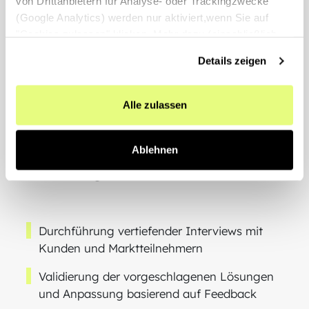
von Drittanbietern für Analyse- oder Trackingzwecke
Entwicklung von Business Cases für die
(Google Analytics) werden nur aktiviert,wenn Sie auf
vorgeschlagenen Lösungen
"Cookies zulassen" klicken. Mehr dazu (einschließlich
der Möglichkeit,die Einwilligungserklärung zu widerrufen)
Details zeigen
erfahren Sie in unserer
Datenschutzerklärung
—
Impressum
.
Alle zulassen
PHASE 03
Vertiefende Marktrecherche und
Ablehnen
Validierung
Durchführung vertiefender Interviews mit
Kunden und Marktteilnehmern
Validierung der vorgeschlagenen Lösungen
und Anpassung basierend auf Feedback